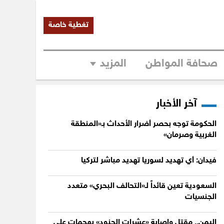
تغطية خاصة
صحافة المواطن
المزيد
آخر الأخبار
الحكومة توجه بحصر أضرار الأحداث بـ«المنطقة
الغربية وصرمان»
فيدان: أي تهديد لسوريا تهديد مباشر لتركيا
السعودية تعين قائداً لـ«التحالف البحري» متعدد
الجنسيات
اليمن.. مقتل وإصابة «عشرات الجنود» بهجمات على