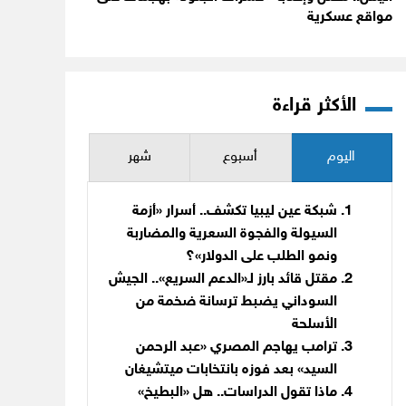
مواقع عسكرية
الأكثر قراءة
اليوم
أسبوع
شهر
شبكة عين ليبيا تكشف.. أسرار «أزمة
السيولة والفجوة السعرية والمضاربة
ونمو الطلب على الدولار»؟
مقتل قائد بارز لـ«الدعم السريع».. الجيش
السوداني يضبط ترسانة ضخمة من
الأسلحة
ترامب يهاجم المصري «عبد الرحمن
السيد» بعد فوزه بانتخابات ميتشيغان
ماذا تقول الدراسات.. هل «البطيخ»