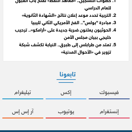
خطوات التسجيل.. «معاهد النفط» تفتح باب القبول
للعام الدراسي
التربية تحدد موعد إعلان نتائج «الشهادة الثانوية»
مبادرة “بولس”.. الفخ الأمريكي الثاني لليبيا
الحوثيون يعلنون ضربة جديدة على «أرامكو».. ترحيب
خليجي ببيان مجلس الأمن
تمتد من طرابلس إلى طبرق.. النيابة تكشف شبكة
تزوير في «الأحوال المدنية»
تابعونا
فيسبوك
إكس
تيليغرام
إنستغرام
يوتيوب
آر إس إس