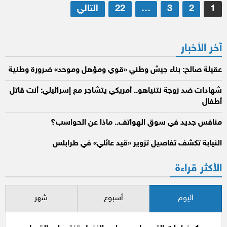
تعدد
1
2
3
…
22
التالي
صفحات
المقالات
آخر الأخبار
عقيلة صالح: بناء جيش وطني «قوي ومؤهل وموحد» ضرورة وطنية
شهادات ضد زوجة نتنياهو.. أمريكي يتشاجر مع إسرائيلي: أنت قاتل
أطفال
منافس جديد في سوق الهواتف.. ماذا عن الحواسب؟
النيابة تكشف تفاصيل تزوير «قيد عائلي» في طرابلس
الأكثر قراءة
اليوم
أسبوع
شهر