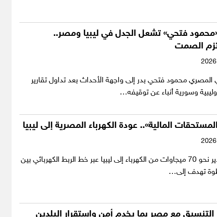
 «محمود فتحي» تشعل الجدل في ليبيا ومصر..
تزم الصمت
 المصري محمود فتحي بدر إلى واجهة الأحداث بعد تداول تقارير
ليبية وسورية أنباء عن توقيفه…
لمستحقات المالية».. عودة الكهرباء المصرية إلى ليبيا
بدأت مصر تصدير نحو 70 ميجاوات من الكهرباء إلى ليبيا عبر خط الربط الكهربائي بين
طوة تهدف إلى…
ز التنسيق مع مصر بما يخدم أمن واستقرار البلدين