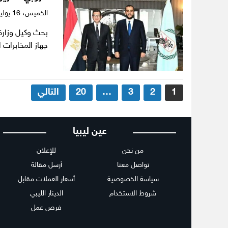
الخميس،
16 يوليو 2026
بحث وكيل وزارة 
جهاز المخابرات
تعدد
1
2
3
…
20
التالي
صفحات
المقالات
عين ليبيا
من نحن
للإعلان
تواصل معنا
أرسل مقالة
سياسة الخصوصية
أسعار العملات مقابل
شروط الاستخدام
الدينار الليبي
فرص عمل