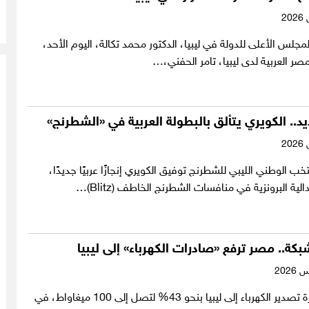
جلس الأعلى للدولة في ليبيا، الدكتور محمد تكالة، اليوم الأحد،
ر العربية لدى ليبيا، تامر الحفني،…
يد.. الكويري يتألق بالبطولة العربية في «الشطرنج»
ب الوطني الليبي للشطرنج توفيق الكويري إنجازًا عربيًا جديدًا،
لية البرونزية في منافسات الشطرنج الخاطف (Blitz)…
شبكة.. مصر ترفع «صادرات الكهرباء» إلى ليبيا
رفعت مصر قدرة تصدير الكهرباء إلى ليبيا بنحو 43% لتصل إلى 100 ميغاواط، في