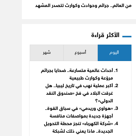
من العالم.. جرائم وحوادث وكوارث تتصدر المشهد
الأكثر قراءة
اليوم
أسبوع
شهر
أحداث عالمية متسارعة.. ضحايا بجرائم
مروّعة وكوارث طبيعية
أكبر عملية نهب في تاريخ ليبيا.. هل
غرقت البلاد في فخ «صندوق النقد
الدولي»؟
«هواوي وريدمي» في سباق القوة..
أجهزة جديدة بمواصفات منافسة
«شركة الكهرباء» تنجز محطة التحويل
الجديدة.. ماذا يعني ذلك لشبكة