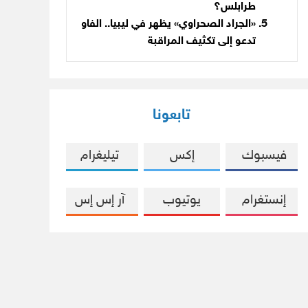
طرابلس؟
«الجراد الصحراوي» يظهر في ليبيا.. الفاو
تدعو إلى تكثيف المراقبة
تابعونا
فيسبوك
إكس
تيليغرام
إنستغرام
يوتيوب
آر إس إس