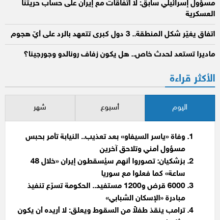
مسؤول إسرائيلي سابق: لا اتفاقات مع إيران على حساب حريتنا
العسكرية
اتفاق يغيّر شكل المنطقة.. 3 دول كبرى تتعهد بالرد على أيّ هجوم
ماديرا تستعد لحدث خاص.. هل يكون زفاف رونالدو وجورجينا؟
الأكثر قراءة
اليوم
أسبوع
شهر
وفاة «ياسر السيفاو» بعد تعذيب.. النيابة تأمر بحبس
مسؤول أمني وتلاحق آخرين
بزشكيان: تصوروا أنهم سيُسقطون إيران «خلال 48
ساعة» كما فعلوا مع سوريا
6000 قرض و1200 مستفيد.. الحكومة تسرّع تنفيذ
مبادرة «الإسكان الشبابي»
ترامب ينقذ طفلاً من السقوط ويعلق: لا أريده أن يكون