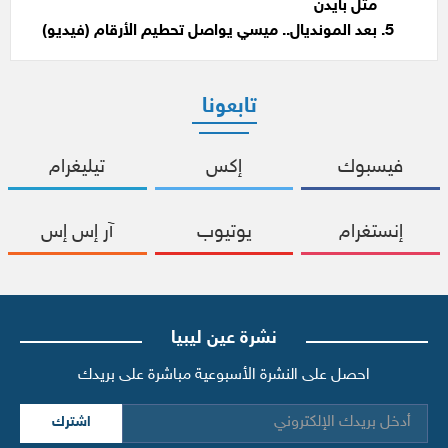
مثل بايدن
بعد المونديال.. ميسي يواصل تحطيم الأرقام (فيديو)
تابعونا
فيسبوك
إكس
تيليغرام
إنستغرام
يوتيوب
آر إس إس
نشرة عين ليبيا
احصل على النشرة الأسبوعية مباشرة على بريدك
اشترك