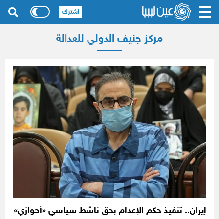
اشترك
مركز جنيف الدولي للعدالة
إيران.. تنفيذ حكم الإعدام بحق ناشط سياسي «أحوازي»