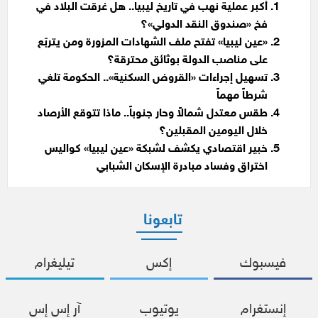
أكبر عملية نهب في تاريخ ليبيا.. هل غرقت البلاد في
فخ «صندوق النقد الدولي»؟
«عين ليبيا» تفتح ملف الشهادات المزورة ومن يتربّع
على مناصب الدولة بوثائق محترقة؟
تسهيل إجراءات «القروض السكنية».. الحكومة تلغي
شرطاً مهماً
طقس معتدل شمالاً وحار جنوباً.. ماذا تتوقع الأرصاد
خلال اليومين المقبلين؟
خبير اقتصادي يكشف لشبكة «عين ليبيا» كواليس
اختراق وفساد مبادرة الإسكان الشبابي
تابعونا
فيسبوك
إكس
تيليغرام
إنستغرام
يوتيوب
آر إس إس