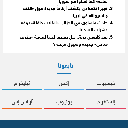
ساعة» كما فعلوا مع سوريا
خبير اقتصادي يكشف أرقاماً جديدة حول «النقد
والسيولة» في ليبيا
حادث مأساوي في الجزائر.. «انقلاب حافلة» يوقع
عشرات الضحايا
بعد كابوس درنة.. هل تتحضّر ليبيا لموجة «تطرف
مناخي» جديدة وسيول مرعبة؟
تابعونا
فيسبوك
إكس
تيليغرام
إنستغرام
يوتيوب
آر إس إس