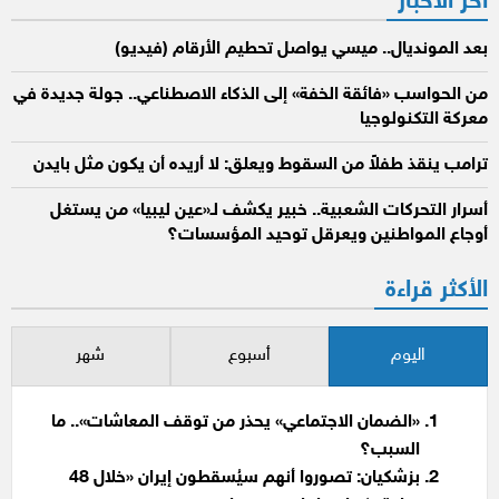
آخر الأخبار
بعد المونديال.. ميسي يواصل تحطيم الأرقام (فيديو)
من الحواسب «فائقة الخفة» إلى الذكاء الاصطناعي.. جولة جديدة في
معركة التكنولوجيا
ترامب ينقذ طفلاً من السقوط ويعلق: لا أريده أن يكون مثل بايدن
أسرار التحركات الشعبية.. خبير يكشف لـ«عين ليبيا» من يستغل
أوجاع المواطنين ويعرقل توحيد المؤسسات؟
الأكثر قراءة
اليوم
أسبوع
شهر
«الضمان الاجتماعي» يحذر من توقف المعاشات».. ما
السبب؟
بزشكيان: تصوروا أنهم سيُسقطون إيران «خلال 48