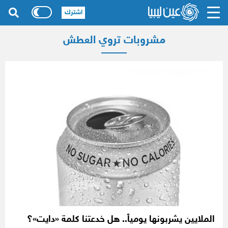
اشترك
مشروبات تروي العطش
الملايين يشربونها يومياً.. هل خدعتنا كلمة «دايت»؟