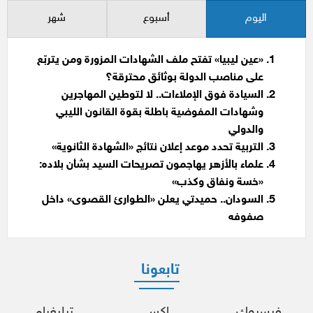
اليوم
أسبوع
شهر
«عين ليبيا» تفتح ملف الشهادات المزورة ومن يتربّع
على مناصب الدولة بوثائق محترقة؟
السيادة فوق الإملاءات.. لا لتوطين المهاجرين
وشهادات المفوضية باطلة بقوة القانون الليبي
والدولي
التربية تحدد موعد إعلان نتائج «الشهادة الثانوية»
علماء بالأزهر يهاجمون تصريحات السيد بشأن بلاده:
«خسة ونفاق وكذب»
السودان.. حميدتي يعلن «الطوارئ القصوى» داخل
صفوفه
تابعونا
فيسبوك
إكس
تيليغرام