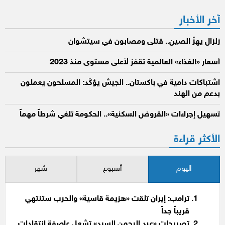
آخر الأخبار
زلزال يهزّ الصين.. قتلى ومصابون في سيتشوان
أسعار «الغذاء» العالمية تقفز لأعلى مستوى منذ 2023
اشتباكات دامية في باكستان.. الجيش يؤكّد: المسلحون يعملون
بدعم من الهند
تسهيل إجراءات «القروض السكنية».. الحكومة تلغي شرطاً مهماً
الأكثر قراءة
اليوم
أسبوع
شهر
ترامب: إيران تلقت «هزيمة قاسية» والحرب ستنتهي
قريباً جداً
تصريحات «عبد الرحمن السيد» تشعل عاصفة انتقادات