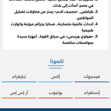
في مصر: أسأت إلى بلدك
طرابلس.. «مصرف الدم» يحذر من محاولات تضليل
المواطنين
أحداث عالمية متسارعة.. ضحايا بجرائم مروّعة وكوارث
طبيعية
«هواوي وريدمي» في سباق القوة.. أجهزة جديدة
بمواصفات منافسة
تابعونا
فيسبوك
إكس
تيليغرام
إنستغرام
يوتيوب
آر إس إس