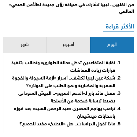
من الفلبين.. ليبيا تشارك في صياغة رؤى جديدة لـ«الأمن الصحي»
العالمي
الأكثر قراءة
اليوم
أسبوع
شهر
نقابة المتقاعدين تدخل «حالة الطوارئ» وتطالب بتنفيذ
قرارات زيادة المعاشات
شبكة عين ليبيا تكشف.. أسرار «أزمة السيولة والفجوة
السعرية والمضاربة ونمو الطلب على الدولار»؟
مقتل قائد بارز لـ«الدعم السريع».. الجيش السوداني
يضبط ترسانة ضخمة من الأسلحة
ترامب يهاجم المصري «عبد الرحمن السيد» بعد فوزه
بانتخابات ميتشيغان
ماذا تقول الدراسات.. هل «البطيخ» مفيد للجميع؟