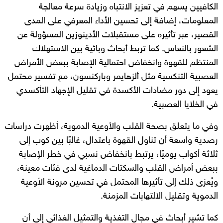
الكافيين يسهم في تعزيز الانتباه وزيادة سرعة معالجة
المعلومات، إضافة إلى تحسين الأداء المعرفي على المدى
القصير، عبر تأثيره على مستقبلات الأدينوزين المسؤولة عن
الشعور بالنعاس. كما تربط أبحاث وبائية بين الاستهلاك
المنتظم للقهوة وانخفاض احتمالية الإصابة ببعض الأمراض
العصبية التنكسية مثل ألزهايمر وباركنسون، مع تفسير محتمل
يعود إلى دور مضادات الأكسدة في تقليل الإجهاد التأكسدي
في الخلايا العصبية.
وفي ما يتعلق بصحة القلب والأوعية الدموية، أظهرت دراسات
رصدية واسعة أن تناول القهوة باعتدال، غالبًا بين كوب إلى
ثلاثة أكواب يوميًا، يرتبط بانخفاض نسبي في خطر الإصابة
ببعض أمراض القلب والسكتات الدماغية لدى فئات معينة،
ويُعزى ذلك إلى تأثيرها المحتمل في تحسين مرونة الأوعية
الدموية وتقليل الالتهابات المزمنة.
كما تشير أبحاث في مجال التغذية والتمثيل الغذائي إلى أن