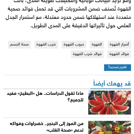
ومع تزايد البيانات الوبائية والتحليلات طويلة المدى، باتت
القهوة تُصنف ضمن المشروبات التي قد تحمل فوائد صحية
متعددة عند استهلاكها ضمن حدود معتدلة، مع استمرار الجدل
العلمي حول تأثيراتها الدقيقة على المدى الطويل.
أضرار القهوة
القهوة
حبوب القهوة
شرب القهوة
صحة الجسم
فوائد القهوة
فوائد شرب القهوة
اقترح تصحيحاً
قد يهمك أيضاً
ماذا تقول الدراسات.. هل «البطيخ» مفيد
للجميع؟
من الموز إلى البنجر.. خضراوات وفواكه
تدعم «صحة القلب»