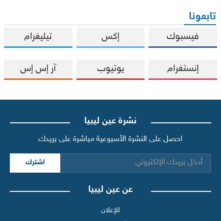
تابعونا
فيسبوك
إكس
تيليغرام
إنستغرام
يوتيوب
آر إس إس
نشرة عين ليبيا
احصل على النشرة الأسبوعية مباشرة على بريدك
اشترك
عن عين ليبيا
للإعلان