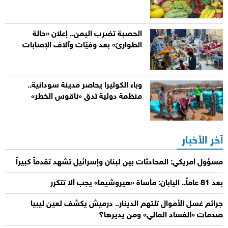
الحصبة تضرب اليمن.. إعلان «حالة
الطوارئ» بعد وفيّات وآلاف الإصابات
وباء الكوليرا يحاصر مدينة سودانية..
منظمة دولية تدق «ناقوس الخطر»
آخر الأخبار
مسؤول أمريكي: المحادثات بين لبنان وإسرائيل تشهد تقدماً كبيراً
بعد 81 عاماً.. اليابان: مأساة «هيروشيما» يجب ألا تتكرر
جرائم غسل الأموال تلتهم الدينار.. درميش يكشف لعين ليبيا
صدمات «الفساد المالي» ومن يديرها؟