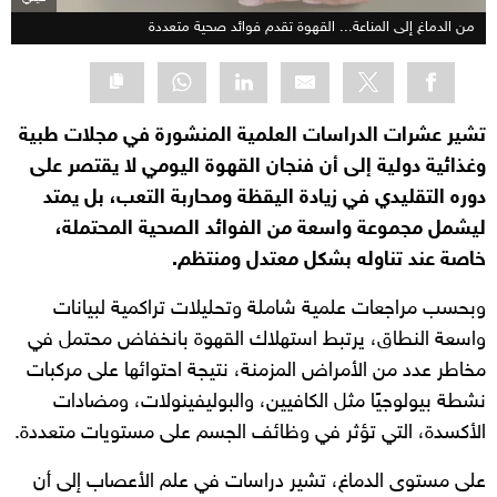
من الدماغ إلى المناعة... القهوة تقدم فوائد صحية متعددة
تشير عشرات الدراسات العلمية المنشورة في مجلات طبية
وغذائية دولية إلى أن فنجان القهوة اليومي لا يقتصر على
دوره التقليدي في زيادة اليقظة ومحاربة التعب، بل يمتد
ليشمل مجموعة واسعة من الفوائد الصحية المحتملة،
خاصة عند تناوله بشكل معتدل ومنتظم.
وبحسب مراجعات علمية شاملة وتحليلات تراكمية لبيانات
واسعة النطاق، يرتبط استهلاك القهوة بانخفاض محتمل في
مخاطر عدد من الأمراض المزمنة، نتيجة احتوائها على مركبات
نشطة بيولوجيًا مثل الكافيين، والبوليفينولات، ومضادات
الأكسدة، التي تؤثر في وظائف الجسم على مستويات متعددة.
على مستوى الدماغ، تشير دراسات في علم الأعصاب إلى أن