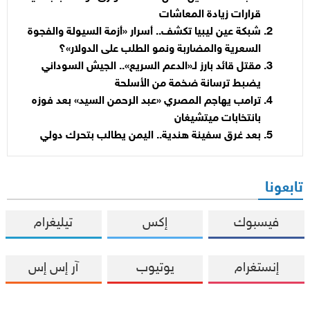
قرارات زيادة المعاشات
شبكة عين ليبيا تكشف.. أسرار «أزمة السيولة والفجوة
السعرية والمضاربة ونمو الطلب على الدولار»؟
مقتل قائد بارز لـ«الدعم السريع».. الجيش السوداني
يضبط ترسانة ضخمة من الأسلحة
ترامب يهاجم المصري «عبد الرحمن السيد» بعد فوزه
بانتخابات ميتشيغان
بعد غرق سفينة هندية.. اليمن يطالب بتحرك دولي
تابعونا
فيسبوك
إكس
تيليغرام
إنستغرام
يوتيوب
آر إس إس