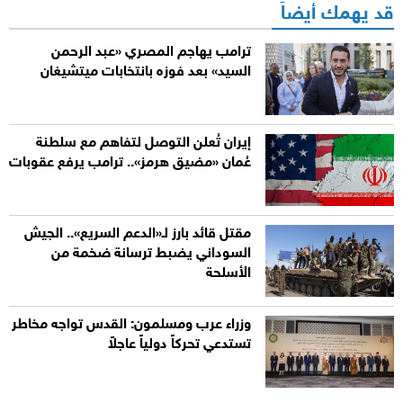
قد يهمك أيضاً
ترامب يهاجم المصري «عبد الرحمن
السيد» بعد فوزه بانتخابات ميتشيغان
إيران تُعلن التوصل لتفاهم مع سلطنة
عُمان «مضيق هرمز».. ترامب يرفع عقوبات
مقتل قائد بارز لـ«الدعم السريع».. الجيش
السوداني يضبط ترسانة ضخمة من
الأسلحة
وزراء عرب ومسلمون: القدس تواجه مخاطر
تستدعي تحركاً دولياً عاجلاً