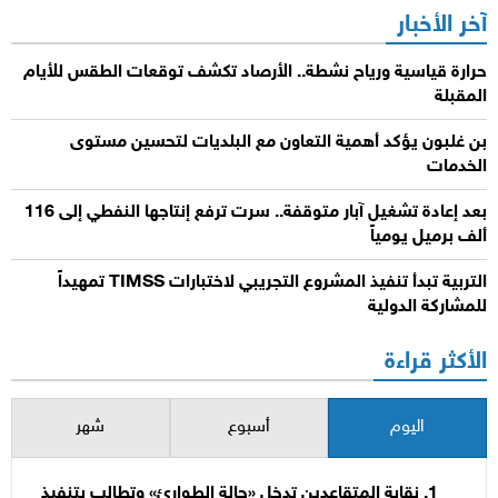
آخر الأخبار
حرارة قياسية ورياح نشطة.. الأرصاد تكشف توقعات الطقس للأيام
المقبلة
بن غلبون يؤكد أهمية التعاون مع البلديات لتحسين مستوى
الخدمات
بعد إعادة تشغيل آبار متوقفة.. سرت ترفع إنتاجها النفطي إلى 116
ألف برميل يومياً
التربية تبدأ تنفيذ المشروع التجريبي لاختبارات TIMSS تمهيداً
للمشاركة الدولية
الأكثر قراءة
اليوم
أسبوع
شهر
نقابة المتقاعدين تدخل «حالة الطوارئ» وتطالب بتنفيذ