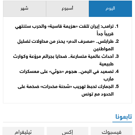
اليوم
أسبوع
شهر
ترامب: إيران تلقت «هزيمة قاسية» والحرب ستنتهي
قريباً جداً
طرابلس.. «مصرف الدم» يحذر من محاولات تضليل
المواطنين
أحداث عالمية متسارعة.. ضحايا بجرائم مروّعة وكوارث
طبيعية
تصعيد في اليمن.. هجوم «حوثي» على معسكرات
مأرب
الجمارك تحبط تهريب «شحنة مخدرات» ضخمة على
الحدود مع تونس
تابعونا
فيسبوك
إكس
تيليغرام