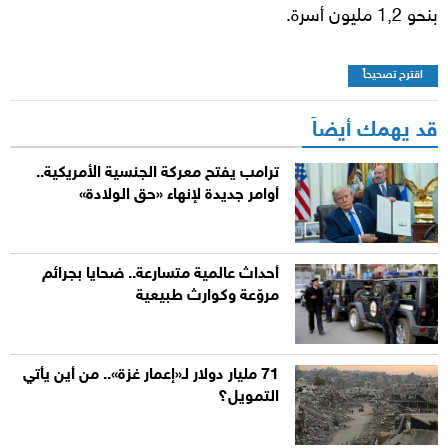
بنحو 1,2 مليون أسرة.
اقترح تصحيحاً
قد يهمك أيضاً
ترامب يفتح معركة الجنسية الأمريكية..
أوامر جديدة لإنهاء «حق الولادة»
أحداث عالمية متسارعة.. ضحايا بجرائم
مروّعة وكوارث طبيعية
71 مليار دولار لـ«إعمار غزة».. من أين يأتي
التمويل؟