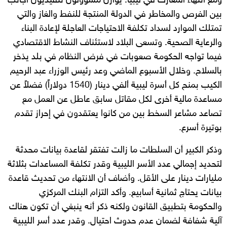
ومع انتهاء المعارك في ليبيا. يوازن مسؤولون تنفيذيون أجانب
بين الفرص والمخاطر في الدولة المنتجة للنفط والغاز والتي
تمتلك الموارد لسداد تكلفة الاحتياجات العاجلة لإعادة البناء
والرعاية الصحية. وتسعى البلاد لاستئناف النشاط الاقتصادي
فيما تواجه الحكومة صعوبات في فرض النظام في بلد يذخر
بالسلاح. وخلال الأسبوع الماضي وعد رئيس الوزراء عبد الرحيم
الكيب بمنح كل أسرة ليبية ألفي دينار (1540 دولاراً) فضلاً عن
مساعدة مالية أخرى لكل مقاتل سابق عاطل عن العمل مع
تصاعد مشاعر السخط بين من كانوا يعتقدون في إحراز تقدم
بوتيرة أسرع.
وذكر الكبير أن السلطات ما زالت تفتقر لقاعدة بيانات محدثة
لتحديد إجمالي عدد الأسر الليبية وقدر تكلفة المساعدات بثلاثة
مليارات دينار على الأقل. وأضاف أن الانتهاء من تحديث قاعدة
بيانات يحتاج ثمانية أسابيع. وأكد التزام البنك المركزي
والحكومة بتطبيق القانون ولكنه ذكر أنه ينبغي أن تكون هناك
آلية شفافة لضمان عدم حدوث احتيال. وقدر عدد أسر الليبية