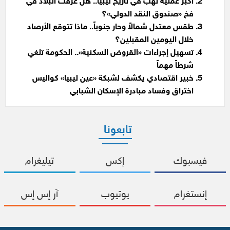
أكبر عملية نهب في تاريخ ليبيا.. هل غرقت البلاد في
فخ «صندوق النقد الدولي»؟
طقس معتدل شمالاً وحار جنوباً.. ماذا تتوقع الأرصاد
خلال اليومين المقبلين؟
تسهيل إجراءات «القروض السكنية».. الحكومة تلغي
شرطاً مهماً
خبير اقتصادي يكشف لشبكة «عين ليبيا» كواليس
اختراق وفساد مبادرة الإسكان الشبابي
تابعونا
فيسبوك
إكس
تيليغرام
إنستغرام
يوتيوب
آر إس إس