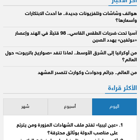
آخر الأخبار
هواتف وشاشات وتلفزيونات جديدة.. ما أحدث الابتكارات
وأسعارها؟
آسيا تحت ضربات الطقس القاسي.. 98 قتيلاً في الهند وإعصار
«دولفين» يهدد الصين
من أوكرانيا إلى الشرق الأوسط.. لماذا تنفد «صواريخ باتريوت» حول
العالم؟
من العالم.. جرائم وحوادث وكوارث تتصدر المشهد
الأكثر قراءة
اليوم
أسبوع
شهر
«عين ليبيا» تفتح ملف الشهادات المزورة ومن يتربّع
على مناصب الدولة بوثائق محترقة؟