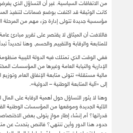
من الاتفاقات السياسية. غير أن التساؤل الذي يفر
كانت الوثيقة قد اكتفت بوضع ضمانات لتنفيذ المسار
مؤسسية جديدة تتولى إدارة جزء مهم من المرحلة الان
فاللافت أن الميثاق لا يقتصر على تقرير مبادئ عامة
للمتابعة والرقابة والتقييم والحسم. وهنا تحديداً تب
ففي الوقت الذي تمتلك فيه الدولة الليبية منظومة 
الإدارية والنيابة العامة وغيرها من المؤسسات المختص
مالية مستقلة» تتولى متابعة الإنفاق العام وتوزيع ال
إلى «آلية المتابعة الوطنية – الدولية».
وهنا لا يثور التساؤل حول أهمية الرقابة على المال
الآلية الجديدة وموقعها من المؤسسات الوطنية القائ
قدراتها؟ أم إنشاء إطار موازٍ يتولى بعض الاختصاص
حدود هذا الدور وأين تنتهي؟ فالنص يتحدث عن متابعة 