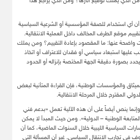
من الذي يملك توقيع آثارها؟ ومن الذي يراجع هذا
 أن أي استخدام للصفة المؤسسية أو الشرعية السياسية
قييم موقع الطرف المخالف داخل العملية الانتقالية.
ات واضحة عنها: ما المقصود بإعادة التقييم؟ ومن يملك
ب عليها استبعاد سياسي أو فقدان للاعتراف أو اتخاذ
ا يحدد بصورة دقيقة الجهة المختصة بإنزاله أو الحدود
لميثاق والمؤسسات الوطنية، فإن القراءة المتأنية لبعض
ولي المقترح خلال المرحلة الانتقالية.
 وإنما ينص أيضاً على أن هذه الآلية تعمل «بدعم فني
المتابعة الوطنية – الدولية». ومن حيث المبدأ لا يمكن
ارات السياسية الليبية خلال السنوات الماضية، كما أن
ألوف في تجارب الانتقال السياسي. غير أن المسألة التي