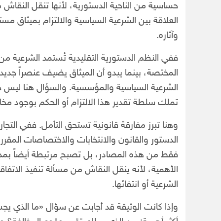
حساسية من الناحية الدستورية، لأنها تنقل النقاش 
العلاقة بين الشرعية السياسية والالتزام بميثاق م
وآثاره.
ففي النظم الدستورية التقليدية تُستمد الشرعية من
المختصة، بينما يبدو أن الميثاق يضيف عنصراً جديداً 
الشرعية السياسية والمؤسسية. والسؤال هنا ليس حول
تملك سلطة تقدير هذا الالتزام أو الحكم بوجود مخال
وهنا تبرز مفارقة قانونية تستحق التأمل. ففي الت
الدستور والقانون والانتخابات والاختصاصات المقررة 
فقط من هذه المصادر، بل تصبح مرتبطة أيضاً بمدى
الأهمية، لأنه ينقل النقاش من مسألة تنفيذ الاتف
الشرعية أو انتفائها.
وإذا كانت الوثيقة قد أجابت عن سؤال «ما الذي يجب