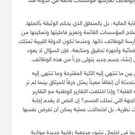
وبوظائف تمارسها مؤسسات قائمة في الدولة منذ
ابة المالية، بل بالمنطق الذي يحكم الوثيقة بأكملها.
صلاح المؤسسات القائمة وتعزيز فاعليتها وتمكينها من
رسة الوظائف ذاتها. وعندما تكون الدولة الليبية تمتلك
ائية وأجهزة تحقيق ومتابعة، فإن السؤال لا يعود
لى إنشاء جسم جديد يتولى جزءاً من هذه الوظائف.
ن ما تنتهي إليه الآلية المقترحة وما تنتهي إليه
ثة أن إنفاقاً معيناً يمثل خرقاً للميثاق بينما لم تر
لغلبة؟ وإذا اختلفت التقارير الوطنية مع التقارير
 الجهة التي تملك الحسم؟ إن النص لا يقدم إجابة
 نظرية، بل احتمالات عملية يمكن أن تفرض نفسها
نما في احتمال نشوء مرجعية رقابية جديدة موازية