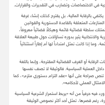
اجية في الاختصاصات وتضارب في التقديرات والقرارات.
يكتفي بالرقابة المالية، بل يقترح كذلك إنشاء غرفة
منازعات المتعلقة بالقاعدة الدستورية والقوانين
 تمتلك سلطة قضائية قائمة وهيكلاً قضائياً معروفاً،
 والانتخابية يثير بدوره تساؤلات حول طبيعة العلاقة
وما إذا كانت تمثل امتداداً لها أم إطاراً استثنائياً
يات الرقابة أو الغرف القضائية المقترحة، وإنما باللغة
اخل العملية السياسية. فالوثيقة لا تصف نفسها
تنص صراحة على أنها «عقد التزام دستوري ملزم»، كما
لامتثال العملي لأحكامه».
رد فيه حرفياً من أنه «يربط استمرار الشرعية السياسية
ارة، رغم قصرها، تمثل أحد أكثر نصوص الوثيقة