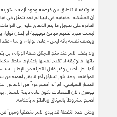
فالوثيقة لا تنطلق من فرضية وجود أزمة دستوري
أن المشكلة الحقيقية في ليبيا لم تعد تتمثل في غ
القادرة على تحويل ما يتم الاتفاق عليه إلى التزاما
ليست مجرد تقديم مبادئ توجيهية أو إعلان نوايا، و
ويصف نفسه بأنه ليس «إعلان نوايا»، وإنما «عقد ال
ولا يقف الأمر عند منح الميثاق صفة الإلزام، بل يت
ذاتها. فالوثيقة لا تقدم نفسها باعتبارها ملحقاً مك
أنها «جزء أصيل وغير قابل للتجزئة من الإطار السيا
المؤقتة». وهنا يثور تساؤل آخر لا يقل أهمية عن سا
المسار السياسي، أم أنه أصبح جزءاً من الأساس الذي
جوهري، لأن الضمانات تكون عادة تابعة للمسار، ب
أصبح مشروطاً بالميثاق وبالالتزام بأحكامه.
وحتى هذه النقطة قد يبدو الأمر منطقياً ومبرراً في 