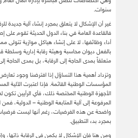
وهي اختصاصات تتصل مباشرة بإدارة المال العام 
سنوات.
غير أن الإشكال لا يتعلق بمجرد إنشاء آلية جديدة للرق
فالقاعدة العامة في بناء الدول الحديثة تقوم على إ
أداء وظائفها، لا على إنشاء هياكل موازية تتولى مما
بالفعل ديوان محاسبة وهيئة رقابة إدارية وسلطة قض
متعلقاً بمدى الحاجة إلى الرقابة، بل بمدى الحاجة إ
وتزداد أهمية هذا التساؤل إذا افترضنا وجود تعارض بي
المؤسسات الوطنية القائمة. فإذا اعتبرت الآلية المستحد
الأجهزة الوطنية المختصة ذلك، فأي الرأيين تكون له ا
المرفوعة إلى آلية المتابعة الوطنية – الدولية، فمن
واضحة عن هذه الفرضيات، رغم أنها ليست فرضيات
بمجرد بدء التطبيق.
ومن هنا فإن الإشكال لا يكمن في الرقابة ذاتها، وإ