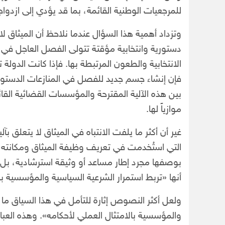
للمرجعيات الوطنية القائمة، بما قد يؤدي إلى ازدو
وتزداد أهمية هذا السؤال عندما نلاحظ أن الميثاق لا 
دستورية وانتخابية مؤقتة تتولى الفصل العاجل في ال
الانتخابية والطعون المرتبطة بها. فإذا كانت الدولة
فإن إنشاء جسم جديد للفصل في المنازعات الدستورية
بين هذه الآلية المقترحة والمؤسسات القضائية القائمة، 
موازياً لها.
غير أن أكثر ما يلفت الانتباه في الميثاق لا يتعلق بآل
التي استُخدمت في تعريف وظيفة الميثاق ومكانته د
بوصفها مجرد إطار مساعد أو وثيقة استرشادية، بل 
أنها «تربط استمرار الشرعية السياسية والمؤسسية با
ولعل أكثر النصوص إثارة للتأمل في هذا السياق ما و
والمؤسسية بالامتثال العملي لأحكامه». وهذه العب