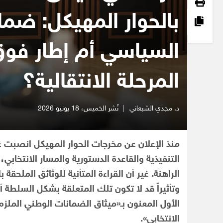
بالحوار المهيكل: ضما
السياسي أم إطار فو
المرحلة الانتقالية؟
د. مجدي الشبعاني‎
|
نُشر الخميس،
18 يونيو 2026
منذ الإعلان عن مخرجات الحوار المهيكل انصبت غ
التنفيذية والقاعدة الدستورية والمسار الانتخابي، ب
الراهنة. غير أن القراءة المتأنية للوثائق الملحقة
وتأثيراً قد لا تكون تلك المتعلقة بشكل السلطة أو
الأول المعنون بـ«ميثاق الضمانات الوطني الملزم
الانتخابي».