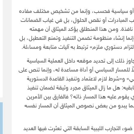
ة أو سياسية فحسب، وإنما من تشخيص مختلف مفاده
ياب المبادرات أو نقص الحلول، بل في غياب الضمانات
ت نافذة. ومن هذا المنطلق يؤكد الميثاق أن مهمته
إنما إنشاء منظومة تضمن التنفيذ وتمنع التعطيل، بل
تزام دستوري ملزم» ترتبط به آليات متابعة ومساءلة.
جاوز ذلك إلى تحديد موقعه داخل العملية السياسية
ملاً للمسار السياسي أو أداة مساعدة له، وإنما تنص على
سي» و«شرط لازم لاعتماد وتنفيذ القاعدة الدستورية
بقيه: هل ما زال الميثاق مجرد وثيقة لضمان تنفيذ
 يقوم عليه هذا المسار ذاته؟ فالفارق بين الأمرين
ينما يبدو من بعض نصوص الميثاق أن المسار نفسه
ضوء التجارب الليبية السابقة التي تعثرت فيها العديد