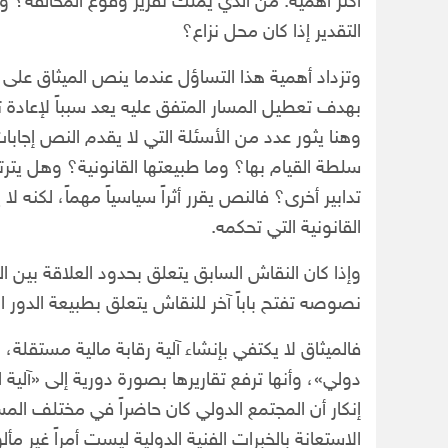
أكثر أهمية: من الذي يملك تقرير وقوع المخالفة؟ و
التقدير إذا كان محل نزاع؟
وتزداد أهمية هذا التساؤل عندما ينص الميثاق على
بهدف تعطيل المسار المتفق عليه يعد سبباً لإعادة ت
وهنا يثور عدد من الأسئلة التي لا يقدم النص إجاب
سلطة القيام بها؟ وما طبيعتها القانونية؟ وهل يترت
تدابير أخرى؟ فالنص يقرر أثراً سياسياً مهماً، لكنه ل
القانونية التي تحكمه.
وإذا كان النقاش السابق يتعلق بحدود العلاقة بين ا
نصوصه تفتح باباً آخر للنقاش يتعلق بطبيعة الدور الد
فالميثاق لا يكتفي بإنشاء آلية رقابة مالية مستقلة،
دولي»، وأنها ترفع تقاريرها بصورة دورية إلى «آلية 
إنكار أن المجتمع الدولي كان حاضراً في مختلف المس
الاستعانة بالخبرات الفنية الدولية ليست أمراً غير م